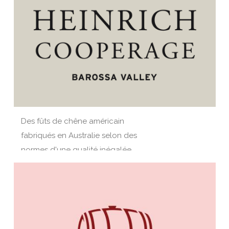
Des fûts de chêne américain
fabriqués en Australie selon des
normes d'une qualité inégalée.