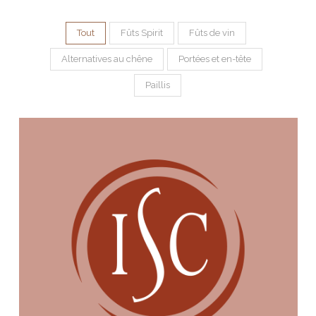
Tout
Fûts Spirit
Fûts de vin
Alternatives au chêne
Portées et en-tête
Paillis